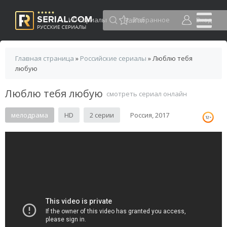
HD сериалы
Избранное
Вход
Главная страница
»
Российские сериалы
» Люблю тебя
любую
Люблю тебя любую
смотреть сериал онлайн
мелодрама
HD
2 серии
Россия, 2017