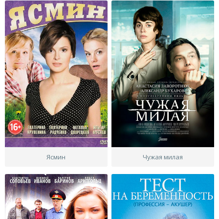
Ясмин
Чужая милая