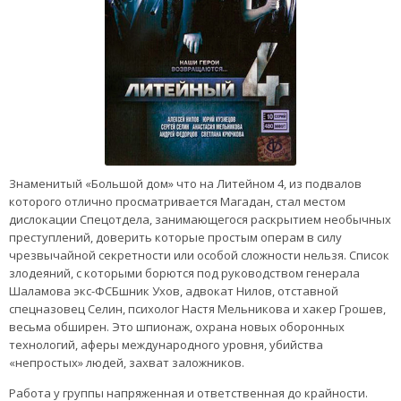
Знаменитый «Большой дом» что на Литейном 4, из подвалов
которого отлично просматривается Магадан, стал местом
дислокации Спецотдела, занимающегося раскрытием необычных
преступлений, доверить которые простым операм в силу
чрезвычайной секретности или особой сложности нельзя. Список
злодеяний, с которыми борются под руководством генерала
Шаламова экс-ФСБшник Ухов, адвокат Нилов, отставной
спецназовец Селин, психолог Настя Мельникова и хакер Грошев,
весьма обширен. Это шпионаж, охрана новых оборонных
технологий, аферы международного уровня, убийства
«непростых» людей, захват заложников.
Работа у группы напряженная и ответственная до крайности.