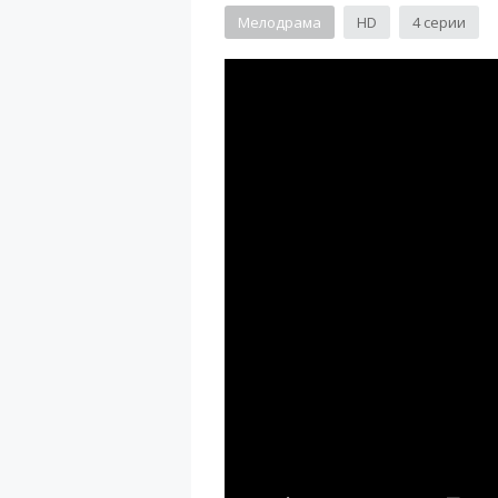
Мелодрама
HD
4 серии