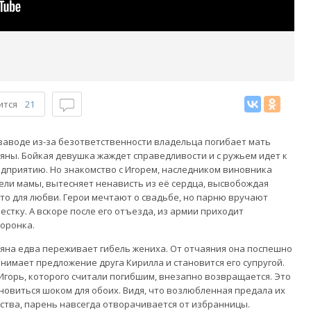
ится
21
заводе из-за безответственности владельца погибает мать
яны. Бойкая девушка жаждет справедливости и с ружьем идет к
дприятию. Но знакомство с Игорем, наследником виновника
ели мамы, вытесняет ненависть из её сердца, высвобождая
то для любви. Герои мечтают о свадьбе, но парню вручают
естку. А вскоре после его отъезда, из армии приходит
оронка.
яна едва переживает гибель жениха. От отчаяния она поспешно
нимает предложение друга Кирилла и становится его супругой.
Игорь, которого считали погибшим, внезапно возвращается. Это
новиться шоком для обоих. Видя, что возлюбленная предала их
ства, парень навсегда отворачивается от избранницы.