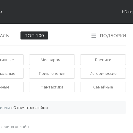
HD с
НАЛЫ
ТОП 100
ПОДБОРКИ
тивные
Мелодрамы
Боевики
нальные
Приключения
Исторические
нные
Фантастика
Семейные
риалы
» Отпечаток любви
 сериал онлайн