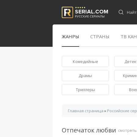
ЖАНРЫ
СТРАНЫ
ТВ КА
Комедийные
Детек
Драмы
Крими
Триллеры
Вое
Главная страница
»
Российские се
Отпечаток любви
смотреть