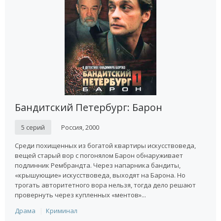
Смотреть все сезоны популярной киноленты про бандитов
онлайн. Все серии доступны на Рсериал подряд в хорошем
качестве.
Бандитский Петербург: Барон
5 серий
Россия, 2000
Среди похищенных из богатой квартиры искусствоведа,
вещей старый вор с погонялом Барон обнаруживает
подлинник Рембрандта. Через напарника бандиты,
«крышующие» искусствоведа, выходят на Барона. Но
трогать авторитетного вора нельзя, тогда дело решают
провернуть через купленных «ментов»...
Драма
Криминал