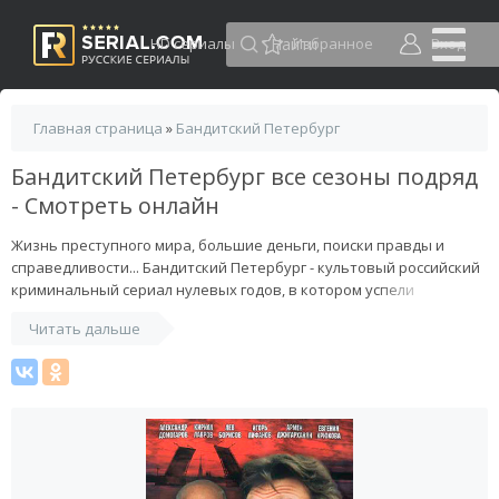
HD сериалы
Избранное
Вход
Главная страница
»
Бандитский Петербург
Бандитский Петербург все сезоны подряд
- Смотреть онлайн
Жизнь преступного мира, большие деньги, поиски правды и
справедливости... Бандитский Петербург - культовый российский
криминальный сериал нулевых годов, в котором успели
отметиться такие именитые актеры, как Лев Борисов и Алексей
Читать дальше
Домогаров, Дмитрий Певцов, Игорь Лифанов, Алексей
Серебряков, Евгений Сидихин. За четыре года (с 2000 по 2003)
было отснято 4 сезона продолжительностью в 30 серий.
Драматический сюжет фильма так или иначе закручен вокруг
Антибиотика, прозванного так своими "смотрящего" по Питеру, в
миру Виктора Павловича Говорова, задевая самых разных людей
и судьбы.