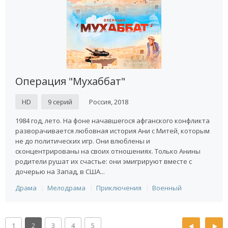
Операция "Мухаббат"
HD
9 серий
Россия, 2018
1984 год, лето. На фоне начавшегося афганского конфликта
разворачивается любовная история Ани с Митей, которым
не до политических игр. Они влюблены и
сконцентрированы на своих отношениях. Только Анины
родители рушат их счастье: они эмигрируют вместе с
дочерью на Запад, в США...
Драма
Мелодрама
Приключения
Военный
1
2
3
4
5