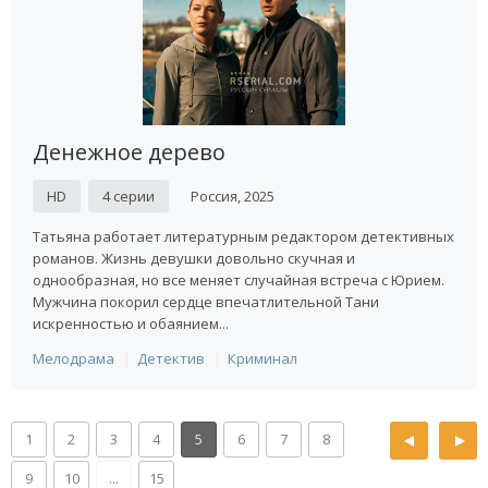
Денежное дерево
HD
4 серии
Россия, 2025
Татьяна работает литературным редактором детективных
романов. Жизнь девушки довольно скучная и
однообразная, но все меняет случайная встреча с Юрием.
Мужчина покорил сердце впечатлительной Тани
искренностью и обаянием...
Мелодрама
Детектив
Криминал
1
2
3
4
5
6
7
8
9
10
...
15