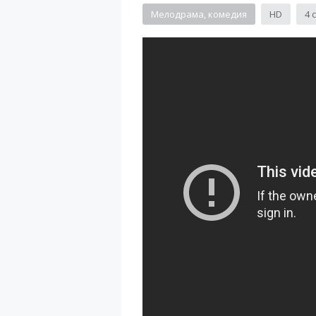
Мелодрама, комедия
HD
4 