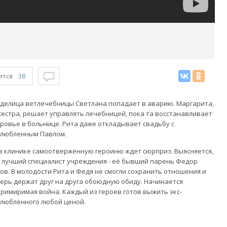
ится
38
делица ветлечебницы Светлана попадает в аварию. Маргарита,
сестра, решает управлять лечебницей, пока та восстанавливает
ровье в больнице. Рита даже откладывает свадьбу с
злюбленным Павлом.
в клинике самоотверженную героиню ждет сюрприз. Выясняется,
 лучший специалист учреждения - её бывший парень Федор
ов. В молодости Рита и Федя не смогли сохранить отношения и
ерь держат друг на друга обоюдную обиду. Начинается
римиримая война. Каждый из героев готов выжить экс-
любленного любой ценой.