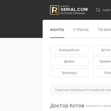
ЖАНРЫ
СТРАНЫ
ТВ КА
Комедийные
Детек
Драмы
Крими
Триллеры
Вое
Главная страница
»
Российские се
Доктор Котов
смотреть сери