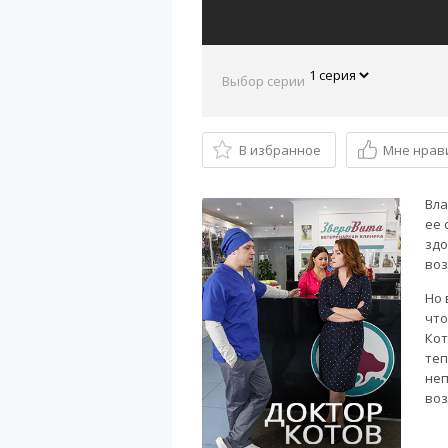
Выбор серии
В избранное
Мне нрав
Вла
ее 
здо
во
Но 
что
Кот
теп
неп
воз