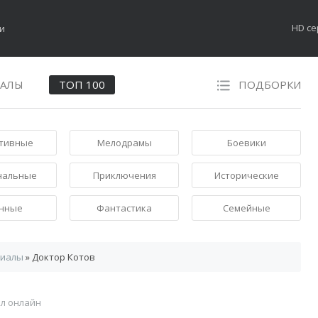
HD с
НАЛЫ
ТОП 100
ПОДБОРКИ
тивные
Мелодрамы
Боевики
нальные
Приключения
Исторические
нные
Фантастика
Семейные
риалы
» Доктор Котов
ал онлайн