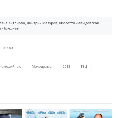
тлана Антонова, Дмитрий Мазуров, Виолетта Давыдовская,
ья Бледный
ОРКАХ
Комедийные
Мелодрамы
2018
ТВЦ