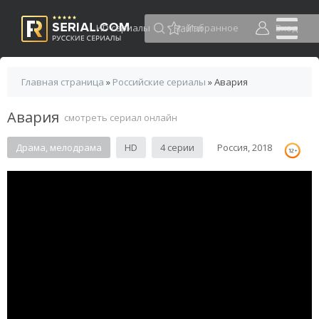
HD сериалы
Избранное
Вход
Главная страница
»
Российские сериалы
» Авария
Авария
смотреть сериал онлайн
Драма, мелодрама
HD
4 серии
Россия, 2018