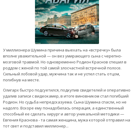
У миллионера Шумина причина выехать на «встречку» была
вполне уважительной — он вез умирающего сына с черепно-
мозговой травмой. Но одновременно Родион Краснов спешил в
роддом с женой по той самой злосчастной встречной полосе.
Сильный лобовой удар, мужчина так и не успел стать отцом,
погибнув на месте.
Олигарх быстро подсуетился, подкупив свидетелей и оперативно
удалив записи с видеокамер, в итоге виновником стал погибший
Родион. Но судьба непредсказуема. Сына Шумина спасли, но не
надолго. Вскоре ему понадобилась операция, а единственный
способный ее сделать хирург и автор уникальной методики —
Евгения Краснова - та самая женщина, мужа которой отправил на
тот свет и подставил миллионер...