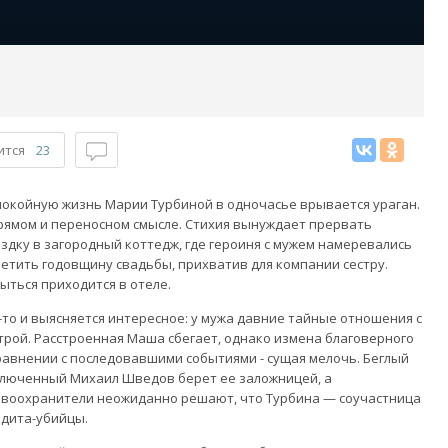
ится
23
покойную жизнь Марии Турбиной в одночасье врывается ураган.
рямом и переносном смысле. Стихия вынуждает прервать
здку в загородный коттедж, где героиня с мужем намеревались
етить годовщину свадьбы, прихватив для компании сестру.
ыться приходится в отеле.
-то и выясняется интересное: у мужа давние тайные отношения с
трой. Расстроенная Маша сбегает, однако измена благоверного
равнении с последовавшими событиями - сущая мелочь. Беглый
люченный Михаил Шведов берет ее заложницей, а
воохранители неожиданно решают, что Турбина — соучастница
дита-убийцы.