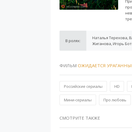
При
про
нев
тре
Наталья Терехова, В
В ролях:
Жиганова, Игорь Бо
ФИЛЬМ
ОЖИДАЕТСЯ УРАГАННЫ
Российские сериалы
HD
Мини-сериалы
Про любовь
СМОТРИТЕ ТАКЖЕ