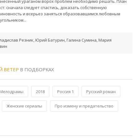
несенный ураганом ворох проблем необходимо решать. План
ст: сначала следует спастись, доказать собственную
иновность и всерьез заняться образовавшимся любовным
угольником...
ладислав Резник, Юрий Батурин, Галина Сумина, Мария
твин
Й ВЕТЕР
В ПОДБОРКАХ
Мелодрамы
2018
Россия 1
Русский роман
Женские сериалы
Про измену и предательство