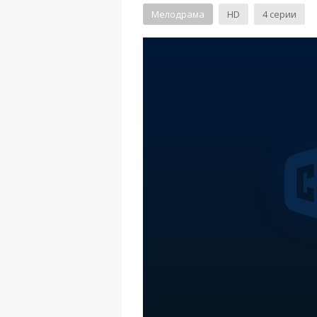
Мелодрама
HD
4 серии