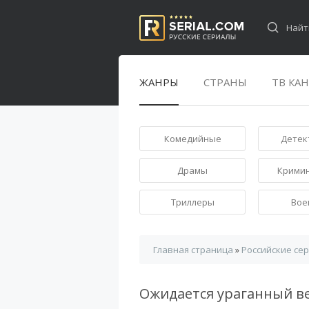
ЖАНРЫ
СТРАНЫ
ТВ КА
Комедийные
Детек
Драмы
Крими
Триллеры
Вое
Главная страница
»
Российские се
Ожидается ураганный в