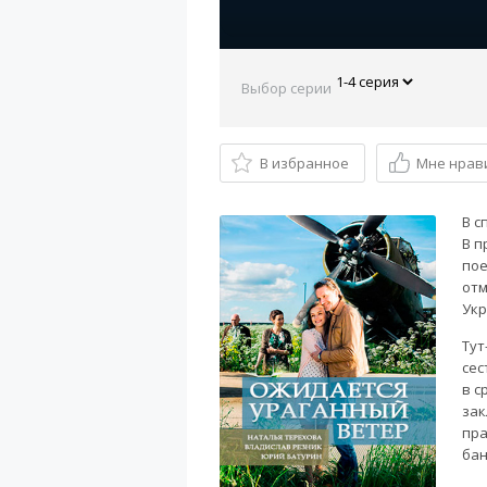
Выбор серии
В избранное
Мне нрав
В с
В п
пое
отм
Укр
Тут
сес
в с
зак
пра
бан