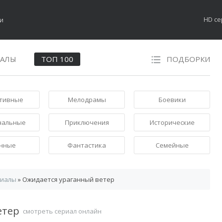
HD с
НАЛЫ
ТОП 100
ПОДБОРКИ
тивные
Мелодрамы
Боевики
нальные
Приключения
Исторические
нные
Фантастика
Семейные
риалы
» Ожидается ураганный ветер
етер
смотреть сериал онлайн