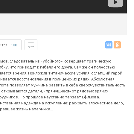
ится
108
мов, следователь из «убойного», совершает трагическую
бку, что приводит к гибели его друга. Сам же он полностью
ается зрения. Приложив титанические усилия, ослепший герой
ивается восстановления в полицейских рядах. Абсолютная
пота позволяет мужчине развить в себе сверхчувствительность:
 открываются детали, «прячущиеся» от рядовых зрячих
рудников. Но прошлое неустанно терзает Ефимова.
нственная надежда на искупление: раскрыть злосчастное дело,
равшее жизнь напарника...