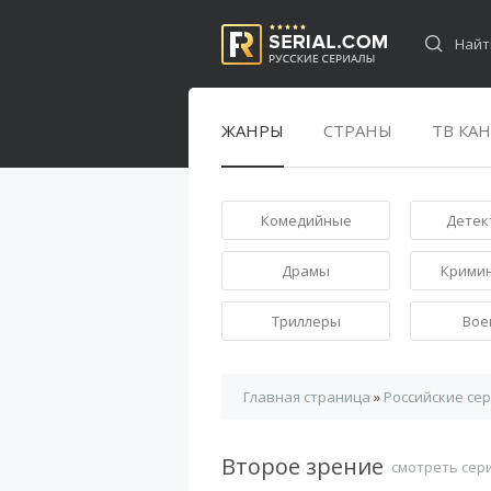
ЖАНРЫ
СТРАНЫ
ТВ КА
Комедийные
Детек
Драмы
Крими
Триллеры
Вое
Главная страница
»
Российские се
Второе зрение
смотреть сер