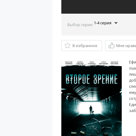
Выбор серии
В избранное
Мне нрав
Ефи
оши
лиш
доб
сле
ему
сот
Еди
заб