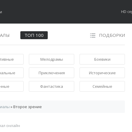
HD с
НАЛЫ
ТОП 100
ПОДБОРКИ
тивные
Мелодрамы
Боевики
нальные
Приключения
Исторические
нные
Фантастика
Семейные
риалы
» Второе зрение
иал онлайн