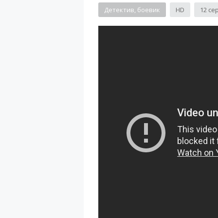
Детектив, боевик
HD
12 се