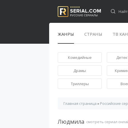
ЖАНРЫ
СТРАНЫ
ТВ КА
Комедийные
Детек
Драмы
Крими
Триллеры
Вое
Главная страница
»
Российские се
Людмила
смотреть сериал онла