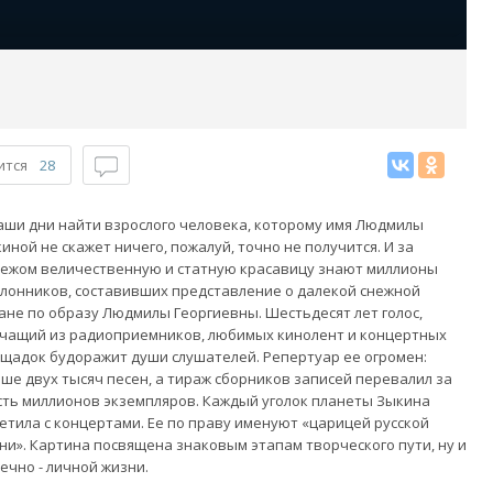
ится
28
аши дни найти взрослого человека, которому имя Людмилы
иной не скажет ничего, пожалуй, точно не получится. И за
ежом величественную и статную красавицу знают миллионы
лонников, составивших представление о далекой снежной
ане по образу Людмилы Георгиевны. Шестьдесят лет голос,
чащий из радиоприемников, любимых кинолент и концертных
щадок будоражит души слушателей. Репертуар ее огромен:
ше двух тысяч песен, а тираж сборников записей перевалил за
ть миллионов экземпляров. Каждый уголок планеты Зыкина
етила с концертами. Ее по праву именуют «царицей русской
ни». Картина посвящена знаковым этапам творческого пути, ну и
ечно - личной жизни.