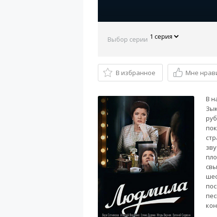
Выбор серии
В избранное
Мне нрав
В н
Зык
руб
пок
стр
зву
пло
свы
шес
пос
пес
кон