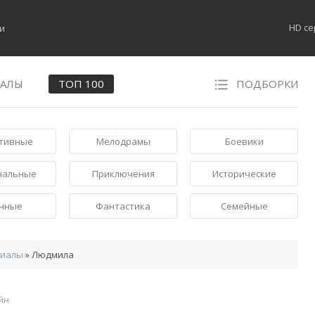
HD с
НАЛЫ
ТОП 100
ПОДБОРКИ
тивные
Мелодрамы
Боевики
нальные
Приключения
Исторические
нные
Фантастика
Семейные
риалы
» Людмила
йн