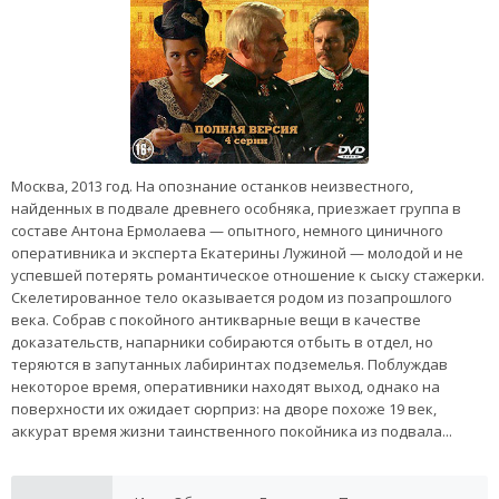
Москва, 2013 год. На опознание останков неизвестного,
найденных в подвале древнего особняка, приезжает группа в
составе Антона Ермолаева — опытного, немного циничного
оперативника и эксперта Екатерины Лужиной — молодой и не
успевшей потерять романтическое отношение к сыску стажерки.
Скелетированное тело оказывается родом из позапрошлого
века. Собрав с покойного антикварные вещи в качестве
доказательств, напарники собираются отбыть в отдел, но
теряются в запутанных лабиринтах подземелья. Поблуждав
некоторое время, оперативники находят выход, однако на
поверхности их ожидает сюрприз: на дворе похоже 19 век,
аккурат время жизни таинственного покойника из подвала...