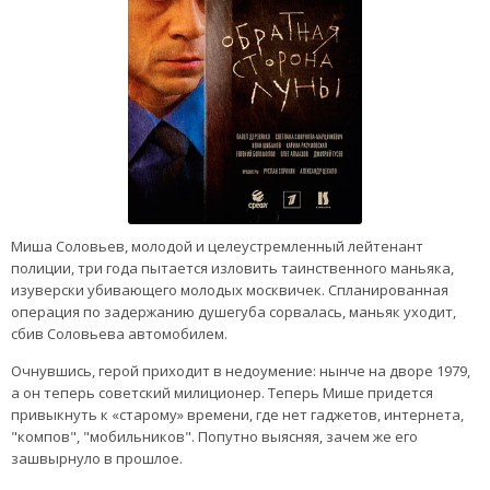
Миша Соловьев, молодой и целеустремленный лейтенант
полиции, три года пытается изловить таинственного маньяка,
изуверски убивающего молодых москвичек. Спланированная
операция по задержанию душегуба сорвалась, маньяк уходит,
сбив Соловьева автомобилем.
Очнувшись, герой приходит в недоумение: нынче на дворе 1979,
а он теперь советский милиционер. Теперь Мише придется
привыкнуть к «старому» времени, где нет гаджетов, интернета,
"компов", "мобильников". Попутно выясняя, зачем же его
зашвырнуло в прошлое.