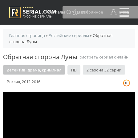
HD сериалы
Избранное
Вход
Главная страница
»
Российские сериалы
» Обратная
сторона Луны
Обратная сторона Луны
смотреть сериал онлайн
детектив, драма, криминал
HD
2 сезона 32 серии
Россия, 2012-2016