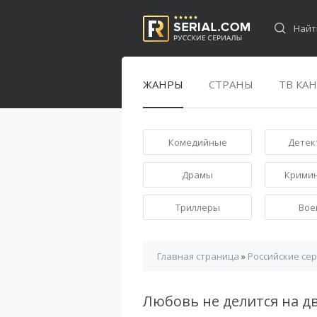
ЖАНРЫ
СТРАНЫ
ТВ КА
Комедийные
Детек
Драмы
Крими
Триллеры
Вое
Главная страница
»
Российские се
Любовь не делится на д