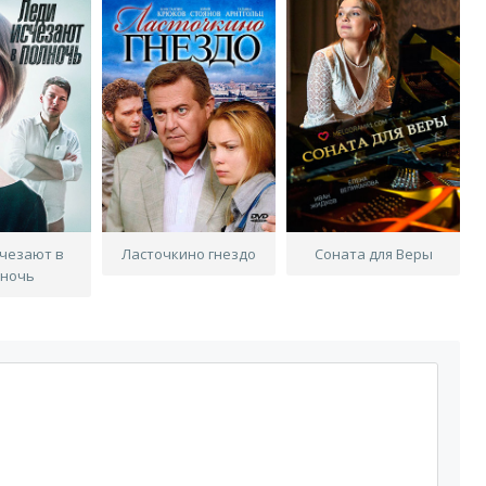
счезают в
Ласточкино гнездо
Соната для Веры
лночь