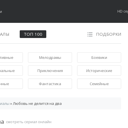
HD с
НАЛЫ
ТОП 100
ПОДБОРКИ
тивные
Мелодрамы
Боевики
нальные
Приключения
Исторические
нные
Фантастика
Семейные
риалы
» Любовь не делится на два
ва
смотреть сериал онлайн