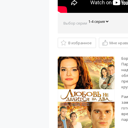
Выбор серии
В избранное
Мне нрав
Бор
Пар
над
обл
пре
кру
Раи
зам
гот
вре
пар