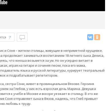
ится
7
ис и Соня – жители столицы, живущие в неприметной хрущевке.
а продолжает заниматься воспитанием 18-летнего сына Дениса,
еясь, что юноша возьмется за ум. Но он усердно витает в
аках, играя на гитаре и сочиняя песни, пока его мама,
подаватель языка и русской литературы, курирует театральный
жок и подрабатывает репетитором.
са, сестра Сони, живет в провинциальном Вязове. Героиня
ужем за Глебом, у них есть взрослая дочь Марина. Девушка
овится к учебе в Москве и вскоре уезжает в столицу. В это же
мя Соня отправляет сына в Вязов, надеясь, что Глеб привьет
ню любовь к труду.