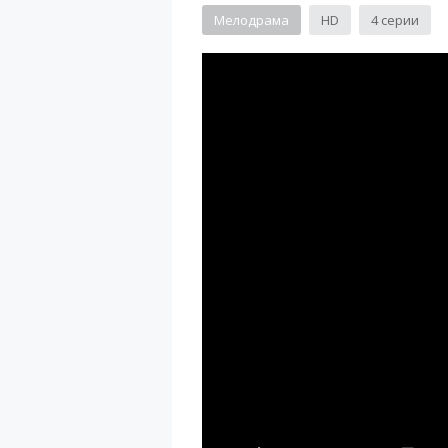
Мелодрама
HD
4 серии