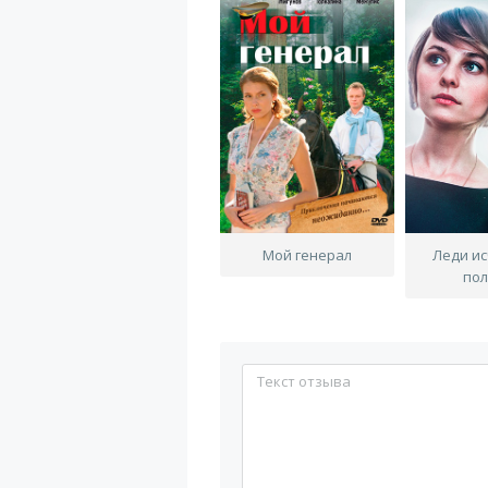
Мой генерал
Леди и
по