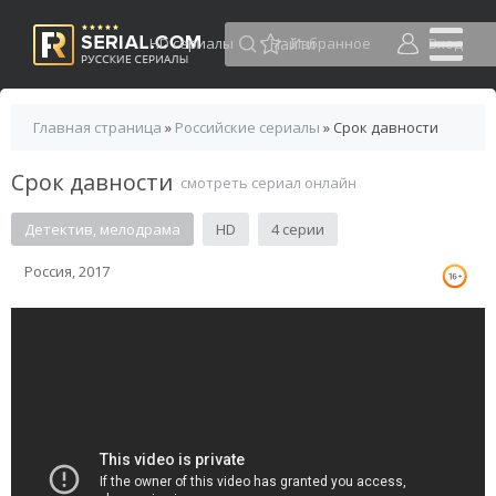
HD сериалы
Избранное
Вход
Главная страница
»
Российские сериалы
» Срок давности
Срок давности
смотреть сериал онлайн
Детектив, мелодрама
HD
4 серии
Россия, 2017