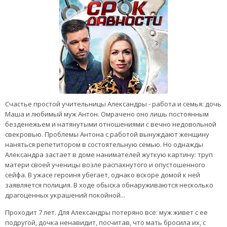
Счастье простой учительницы Александры - работа и семья: дочь
Маша и любимый муж Антон. Омрачено оно лишь постоянным
безденежьем и натянутыми отношениями с вечно недовольной
свекровью. Проблемы Антона с работой вынуждают женщину
наняться репетитором в состоятельную семью. Но однажды
Александра застает в доме нанимателей жуткую картину: труп
матери своей ученицы возле распахнутого и опустошенного
сейфа. В ужасе героиня убегает, однако вскоре домой к ней
заявляется полиция. В ходе обыска обнаруживаются несколько
драгоценных украшений покойной...
Проходит 7 лет. Для Александры потеряно все: муж живет с ее
подругой, дочка ненавидит, посчитав, что мать бросила их, с