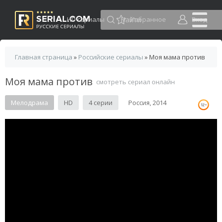
HD сериалы
Избранное
Вход
Главная страница
»
Российские сериалы
» Моя мама против
Моя мама против
смотреть сериал онлайн
Мелодрама
HD
4 серии
Россия, 2014