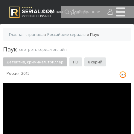
HD сериалы
Избранное
Вход
Главная страница
»
Российские сериалы
» Паук
Паук
смотреть сериал онлайн
Детектив, криминал, триллер
HD
8 серий
Россия, 2015