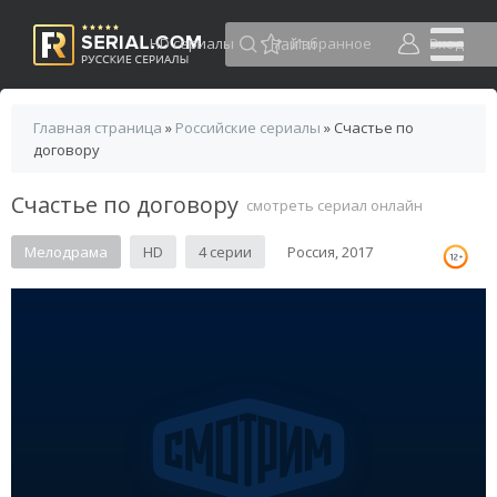
HD сериалы
Избранное
Вход
Главная страница
»
Российские сериалы
» Счастье по
договору
Счастье по договору
смотреть сериал онлайн
Мелодрама
HD
4 серии
Россия, 2017