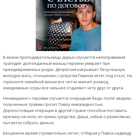
В жизни преподавательницы Дарьи случается непоправимая
трагедия: долгожданный малыш героини умирает при
преждевременных родах. Депрессия накрывает безутешную
молодую мать, отношения с супругом Павлом летят под откос. На
горизонте семейной жизни все четче маячит развод,
ежедневные ссоры все сильнее отдаляют чету друг от друга.
Неожиданно с героями случается очередная беда: после аварии,
полученные травмы грозят Павлу инвалидностью.
Дорогостоящая операция в другой стране способна поставить
мужчину на ноги, но нужны средства. Даша, забыв о размолвках,
пытается собрать деньги.
Бесценное время стремительно летит, отбирая у Павла надежду