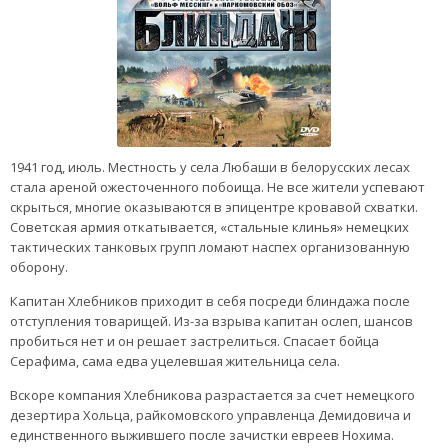
1941 год, июль. Местность у села Любаши в белорусских лесах
стала ареной ожесточенного побоища. Не все жители успевают
скрыться, многие оказываются в эпицентре кровавой схватки.
Советская армия откатывается, «стальные клинья» немецких
тактических танковых групп ломают наспех организованную
оборону.
Капитан Хлебников приходит в себя посреди блиндажа после
отступления товарищей. Из-за взрыва капитан ослеп, шансов
пробиться нет и он решает застрелиться. Спасает бойца
Серафима, сама едва уцелевшая жительница села.
Вскоре компания Хлебникова разрастается за счет немецкого
дезертира Хольца, райкомовского управленца Демидовича и
единственного выжившего после зачистки евреев Нохима.