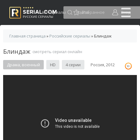
HD сериалы
Избранное
Вход
Главная страница
»
Российские сериалы
» Блиндаж
Блиндаж
смотреть сериал онлайн
Драма, военный
HD
4 серии
Россия, 2012