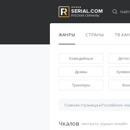
ЖАНРЫ
СТРАНЫ
ТВ КА
Комедийные
Детек
Драмы
Крими
Триллеры
Вое
Главная страница
»
Российские се
Чкалов
смотреть сериал онлайн