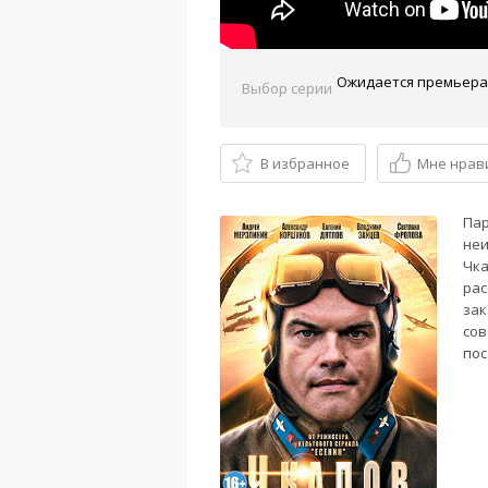
Выбор серии
В избранное
Мне нрав
Пар
неи
Чка
рас
зак
сов
пос