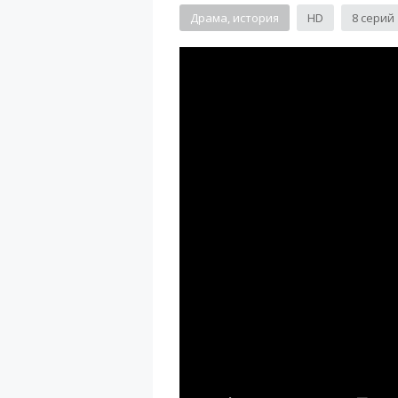
Драма, история
HD
8 серий