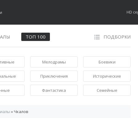
HD с
НАЛЫ
ТОП 100
ПОДБОРКИ
тивные
Мелодрамы
Боевики
нальные
Приключения
Исторические
нные
Фантастика
Семейные
риалы
» Чкалов