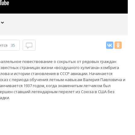
ится
35
аллельное повествование о сокрытых от рядовых граждан
звестных страницах жизни «воздушного хулигана» комбрига
лова и истории становления в СССР авиации. Начинается
сказ с периода обучения летным навыкам Валерия Павловича и
анчивается 1937 годом, когда знаменитым летчиком был
ершен ставший легендарным перелет из Союза в США без
адки.