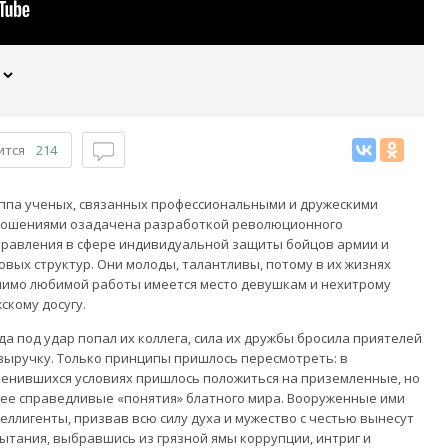
ится
214
ппа ученых, связанных профессиональными и дружескими
ошениями озадачена разработкой революционного
равления в сфере индивидуальной защиты бойцов армии и
овых структур. Они молоды, талантливы, потому в их жизнях
имо любимой работы имеется место девушкам и нехитрому
скому досугу.
да под удар попал их коллега, сила их дружбы бросила приятелей
выручку. Только принципы пришлось пересмотреть: в
енившихся условиях пришлось положиться на приземленные, но
ее справедливые «понятия» блатного мира. Вооруженные ими
еллигенты, призвав всю силу духа и мужество с честью вынесут
ытания, выбравшись из грязной ямы коррупции, интриг и