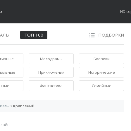
HD с
НАЛЫ
ТОП 100
ПОДБОРКИ
тивные
Мелодрамы
Боевики
нальные
Приключения
Исторические
нные
Фантастика
Семейные
риалы
» Крапленый
нлайн