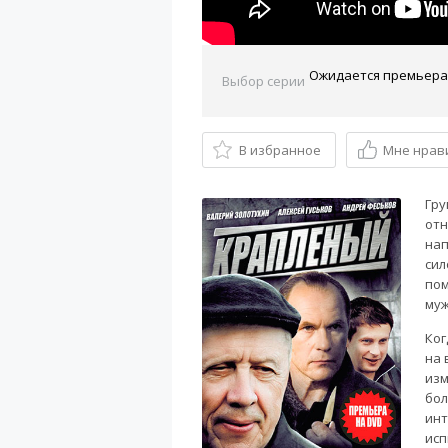
Выбор серии
В избранное
Мне нрав
Гру
отн
нап
сил
пом
муж
Ког
на 
изм
бол
инт
исп