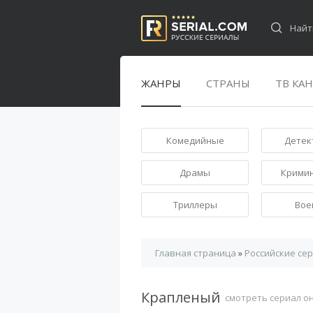
ЖАНРЫ
СТРАНЫ
ТВ КА
Комедийные
Детек
Драмы
Крими
Триллеры
Вое
Главная страница
»
Российские се
Крапленый
смотреть сериал о