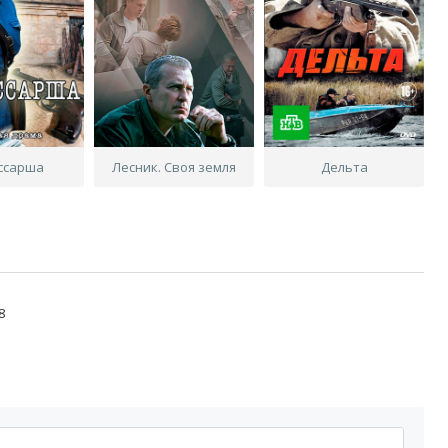
ссарша
Лесник. Своя земля
Дельта
8