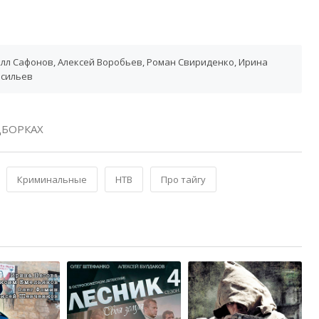
лл Сафонов, Алексей Воробьев, Роман Свириденко, Ирина
асильев
БОРКАХ
Криминальные
НТВ
Про тайгу