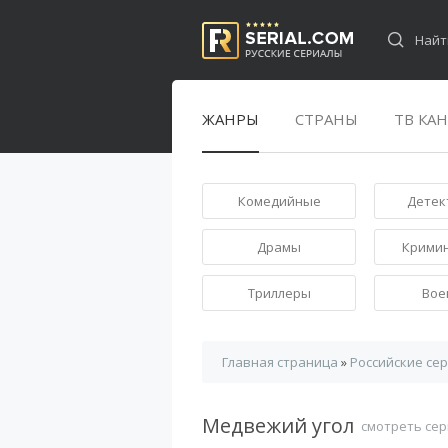
ЖАНРЫ
СТРАНЫ
ТВ КА
Комедийные
Детек
Драмы
Крими
Триллеры
Вое
Главная страница
»
Российские се
Медвежий угол
смотреть сер