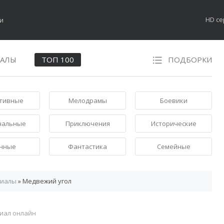
HD с
НАЛЫ
ТОП 100
ПОДБОРКИ
тивные
Мелодрамы
Боевики
нальные
Приключения
Исторические
нные
Фантастика
Семейные
риалы
» Медвежий угол
иал онлайн