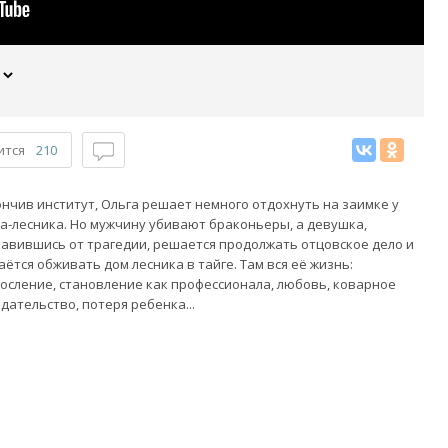
ится
210
нчив институт, Ольга решает немного отдохнуть на заимке у
а-лесника. Но мужчину убивают браконьеры, а девушка,
авившись от трагедии, решается продолжать отцовское дело и
аётся обживать дом лесника в тайге. Там вся её жизнь:
осление, становление как профессионала, любовь, коварное
дательство, потеря ребенка...