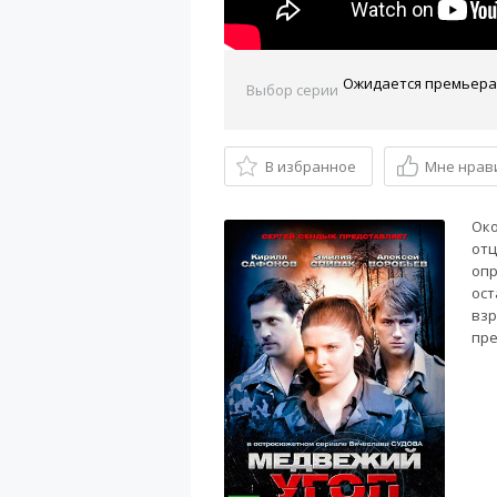
Выбор серии
В избранное
Мне нрав
Око
отц
опр
ост
взр
пре