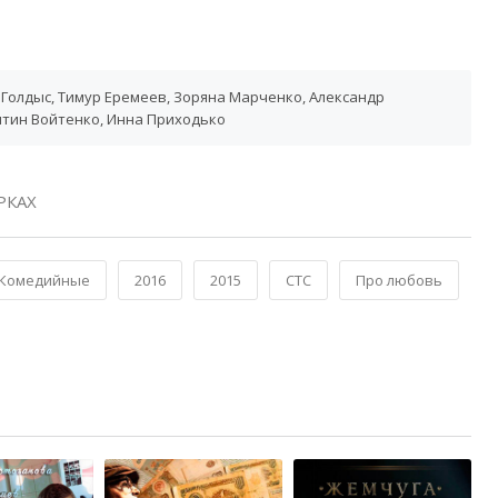
 Голдыс, Тимур Еремеев, Зоряна Марченко, Александр
нтин Войтенко, Инна Приходько
РКАХ
Комедийные
2016
2015
СТС
Про любовь