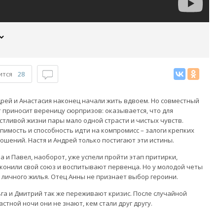
ится
28
рей и Анастасия наконец начали жить вдвоем. Но совместный
 приносит вереницу сюрпризов: оказывается, что для
стливой жизни пары мало одной страсти и чистых чувств.
пимость и способность идти на компромисс – залоги крепких
ошений. Настя и Андрей только постигают эти истины.
а и Павел, наоборот, уже успели пройти этап притирки,
конили свой союз и воспитывают первенца. Но у молодой четы
 личного жилья. Отец Анны не признает выбор героини.
га и Дмитрий так же переживают кризис. После случайной
астной ночи они не знают, кем стали друг другу.