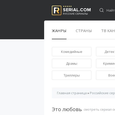
ЖАНРЫ
СТРАНЫ
ТВ КА
Комедийные
Детек
Драмы
Крими
Триллеры
Вое
Главная страница
»
Российские се
Это любовь
смотреть сериал 