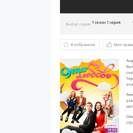
Выбор серии
В избранное
Мне нрав
Анд
быт
сча
Тер
отн
Анн
уза
нет
Оль
стр