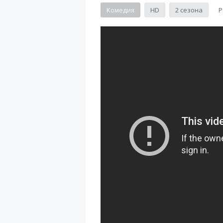
Комедия
HD
2 сезона
Р