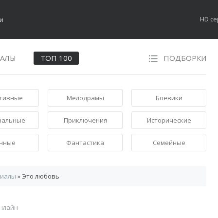
HD с
НАЛЫ
ТОП 100
ПОДБОРКИ
тивные
Мелодрамы
Боевики
нальные
Приключения
Исторические
нные
Фантастика
Семейные
риалы
» Это любовь
онлайн