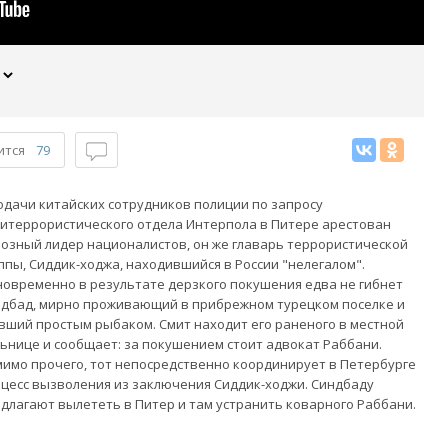
ится
79
одачи китайских сотрудников полиции по запросу
итеррористического отдела Интерпола в Питере арестован
озный лидер националистов, он же главарь террористической
ппы, Сиддик-ходжа, находившийся в России "нелегалом".
овременно в результате дерзкого покушения едва не гибнет
дбад, мирно проживающий в прибрежном турецком поселке и
вший простым рыбаком. Смит находит его раненого в местной
ьнице и сообщает: за покушением стоит адвокат Раббани.
имо прочего, тот непосредственно координирует в Петербурге
цесс вызволения из заключения Сиддик-ходжи. Синдбаду
длагают вылететь в Питер и там устранить коварного Раббани.