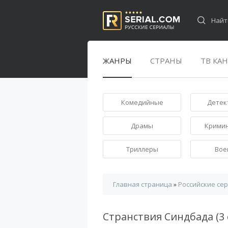
ЖАНРЫ
СТРАНЫ
ТВ КА
Комедийные
Детек
Драмы
Крими
Триллеры
Вое
Главная страница
»
Российские се
Странствия Синдбада (3 