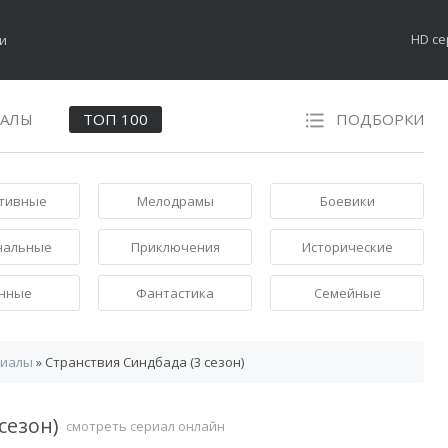
HD с
НАЛЫ
ТОП 100
ПОДБОРКИ
тивные
Мелодрамы
Боевики
нальные
Приключения
Исторические
нные
Фантастика
Семейные
риалы
» Странствия Синдбада (3 сезон)
сезон)
смотреть сериал онлайн