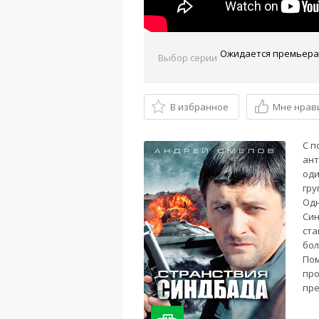
Выбор серии
В избранное
Мне нрав
С п
ант
оди
гру
Одн
Син
ста
бол
Пом
про
пре