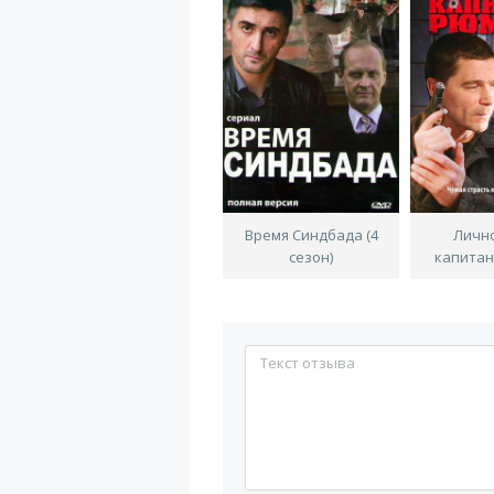
Время Синдбада (4
Личн
сезон)
капита