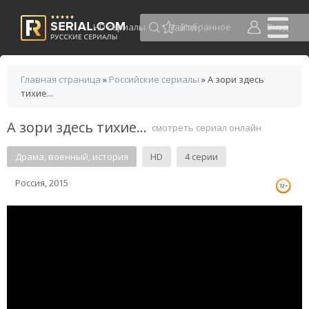
HD сериалы
Избранное
Вход
Главная страница
»
Российские сериалы
» А зори здесь
тихие...
А зори здесь тихие...
смотреть сериал онлайн
Драма, военный, история
HD
4 серии
Россия, 2015