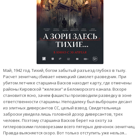
Май, 1942 год. Тихий, богом забытый разъезд глубоко в тылу.
Расчет зенитчиц сбивает немецкий самолет-разведчик. При
убитом летчике старшина Васков находит карту, где отмечены
районы Кировской "железки" и Беломорского канала. Вскоре
становится ясно, зачем фашисты производили разведку в зоне
ответственности старшины. Неподалеку был выброшен десант
из элитных диверсантов СС, целый взвод. Свидетельница
заброски увидела лишь головной дозор диверсантов, трех
человек. Поэтому старшина Васков берет на охоту за
гитлеровскими головорезами всего пятерых девчонок-зенитчиц.
Правда выясняется скоро. Вот только отступить уже нельзя...