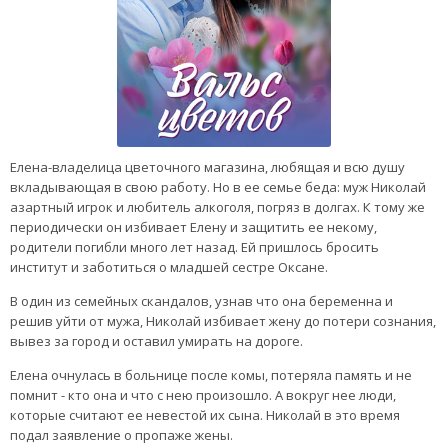
Елена-владелица цветочного магазина, любящая и всю душу
вкладывающая в свою работу. Но в ее семье беда: муж Николай
азартный игрок и любитель алкоголя, погряз в долгах. К тому же
периодически он избивает Елену и защитить ее некому,
родители погибли много лет назад. Ей пришлось бросить
институт и заботиться о младшей сестре Оксане.
В один из семейных скандалов, узнав что она беременна и
решив уйти от мужа, Николай избивает жену до потери сознания,
вывез за город и оставил умирать на дороге.
Елена очнулась в больнице после комы, потеряла память и не
помнит - кто она и что с нею произошло. А вокруг нее люди,
которые считают ее невестой их сына. Николай в это время
подал заявление о пропаже жены.