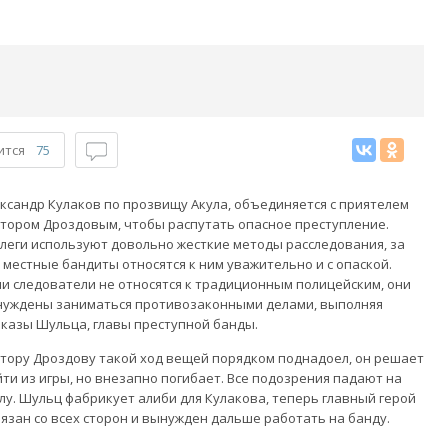
ится
75
ксандр Кулаков по прозвищу Акула, объединяется с приятелем
тором Дроздовым, чтобы распутать опасное преступление.
леги используют довольно жесткие методы расследования, за
 местные бандиты относятся к ним уважительно и с опаской.
и следователи не относятся к традиционным полицейским, они
уждены заниматься противозаконными делами, выполняя
казы Шульца, главы преступной банды.
тору Дроздову такой ход вещей порядком поднадоел, он решает
ти из игры, но внезапно погибает. Все подозрения падают на
лу. Шульц фабрикует алиби для Кулакова, теперь главный герой
язан со всех сторон и вынужден дальше работать на банду.