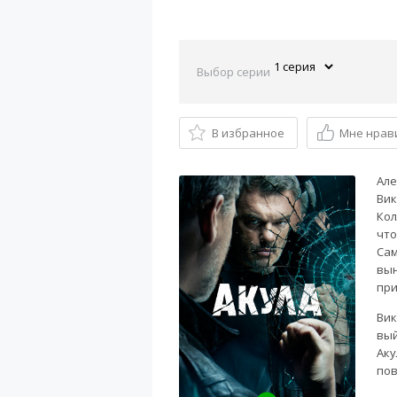
Выбор серии
В избранное
Мне нрав
Але
Вик
Кол
что
Сам
вын
при
Вик
вый
Аку
пов