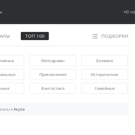
HD с
НАЛЫ
ТОП 100
ПОДБОРКИ
тивные
Мелодрамы
Боевики
нальные
Приключения
Исторические
нные
Фантастика
Семейные
риалы
» Акула