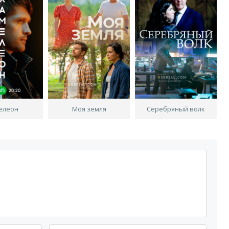
елеон
Моя земля
Серебряный волк