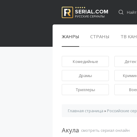
ЖАНРЫ
СТРАНЫ
ТВ КА
Комедийные
Детек
Драмы
Крими
Триллеры
Вое
Главная страница
»
Российские се
Акула
смотреть сериал онлайн