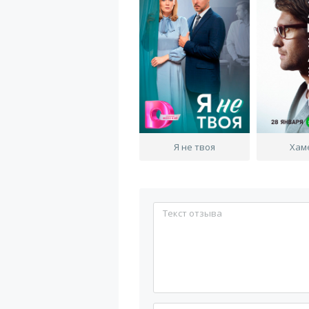
Я не твоя
Хам