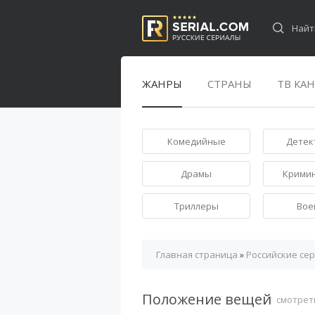
ЖАНРЫ
СТРАНЫ
ТВ КА
Комедийные
Детек
Драмы
Крими
Триллеры
Вое
Главная страница
»
Российские се
Положение вещей
смотрет