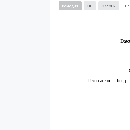
комедия
HD
8 серий
Ро