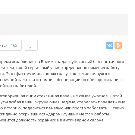
ится
165
время ограбления на Вадима падает увесистый бюст античного
лителя, такой серьезный ушиб кардинально поменял работу
га. Этот факт мужчина понял сразу, как только очнулся в
ьничной палате и вспомнил об операции по обезвреживанию
ейных грабителей.
аговорившая с ним стеклянная ваза – не самое ужасное. С этой
уты любая вещь, окружающая Вадима, старалась поведать ему
ю историю, поделиться печалью или просто поболтать. С таким
жиданно открывшимся «даром» лучшим местом работы
новится должность охранника в антикварном салоне.