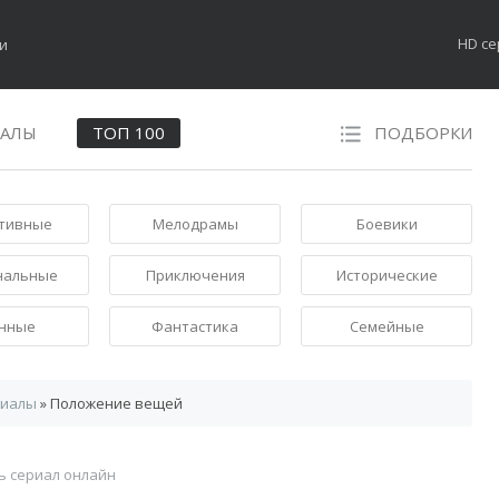
HD с
НАЛЫ
ТОП 100
ПОДБОРКИ
тивные
Мелодрамы
Боевики
нальные
Приключения
Исторические
нные
Фантастика
Семейные
риалы
» Положение вещей
ь сериал онлайн