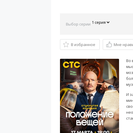
Выбор серии
В избранное
Мне нрав
Во 
мыс
моз
бол
муз
И з
мин
сво
нео
ста