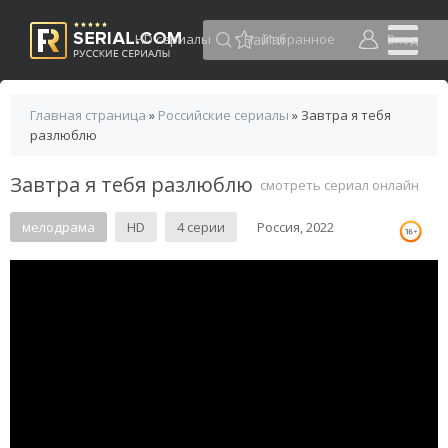
HD сериалы
Избранное
Вход
Главная страница
»
Российские сериалы
» Завтра я тебя
разлюблю
Завтра я тебя разлюблю
смотреть сериал онлайн
мелодрама
HD
4 серии
Россия, 2022