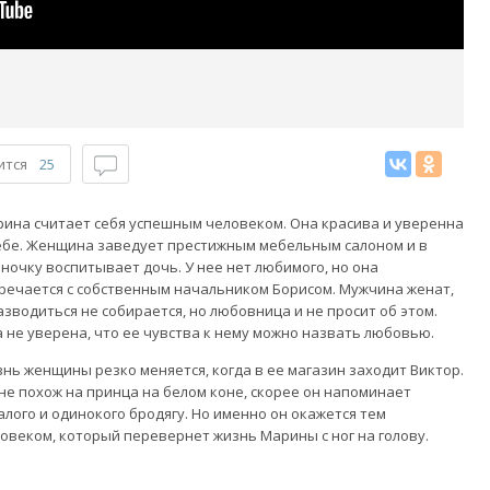
ится
25
ина считает себя успешным человеком. Она красива и уверенна
ебе. Женщина заведует престижным мебельным салоном и в
ночку воспитывает дочь. У нее нет любимого, но она
речается с собственным начальником Борисом. Мужчина женат,
азводиться не собирается, но любовница и не просит об этом.
 не уверена, что ее чувства к нему можно назвать любовью.
нь женщины резко меняется, когда в ее магазин заходит Виктор.
не похож на принца на белом коне, скорее он напоминает
алого и одинокого бродягу. Но именно он окажется тем
овеком, который перевернет жизнь Марины с ног на голову.