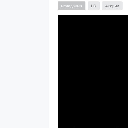
мелодрама
HD
4 серии