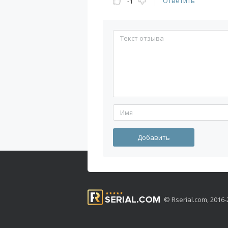
Ответить
-1
© Rserial.com, 201