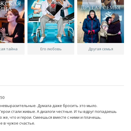
кая тайна
Его любовь
Другая семья
:50
и невыразительные. Думала даже бросить это мыло.
. Герои стали живые. А диалоги честные. И ты вдруг попадаешь
 же, что и герои. Смеешься вместе с ними и плачешь.
 в чужое счастье.