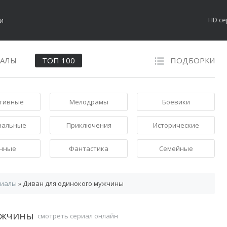
HD с
НАЛЫ
ТОП 100
ПОДБОРКИ
тивные
Мелодрамы
Боевики
нальные
Приключения
Исторические
нные
Фантастика
Семейные
риалы
» Диван для одинокого мужчины
мужчины
смотреть сериал онлайн