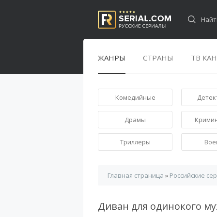
ЖАНРЫ
СТРАНЫ
ТВ КА
Комедийные
Детек
Драмы
Крими
Триллеры
Вое
Главная страница
»
Российские се
Диван для одинокого 