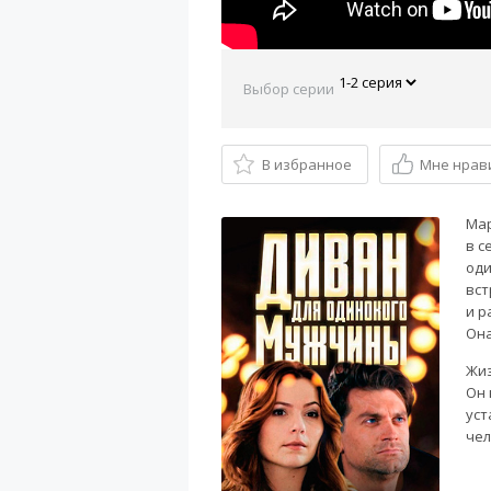
Выбор серии
В избранное
Мне нрав
Мар
в с
оди
вст
и р
Она
Жиз
Он 
уст
чел