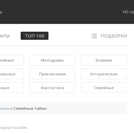
HD с
НАЛЫ
ТОП 100
ПОДБОРКИ
тивные
Мелодрамы
Боевики
нальные
Приключения
Исторические
нные
Фантастика
Семейные
риалы
» Семейные тайны
сериал онлайн