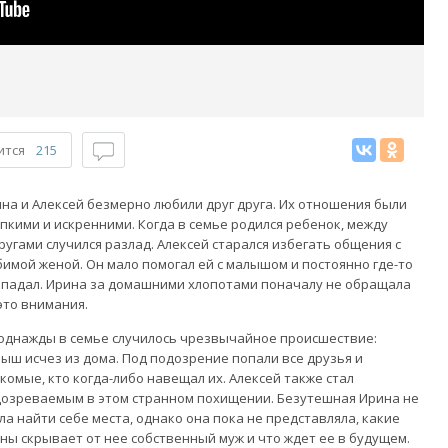
ится
215
на и Алексей безмерно любили друг друга. Их отношения были
пкими и искренними. Когда в семье родился ребенок, между
ругами случился разлад. Алексей старался избегать общения с
имой женой. Он мало помогал ей с малышом и постоянно где-то
падал. Ирина за домашними хлопотами поначалу не обращала
это внимания.
однажды в семье случилось чрезвычайное происшествие:
ыш исчез из дома. Под подозрение попали все друзья и
комые, кто когда-либо навещал их. Алексей также стал
озреваемым в этом странном похищении. Безутешная Ирина не
ла найти себе места, однако она пока не представляла, какие
ны скрывает от нее собственный муж и что ждет ее в будущем.