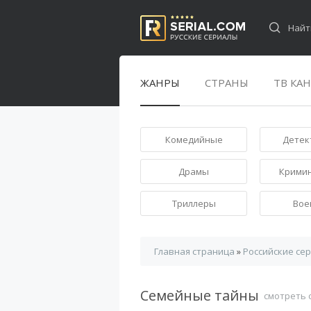
ЖАНРЫ
СТРАНЫ
ТВ КА
Комедийные
Детек
Драмы
Крими
Триллеры
Вое
Главная страница
»
Российские се
Семейные тайны
смотреть 