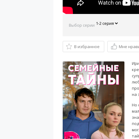
Выбор серии
В избранное
Мне нрав
Ири
кре
суп
люб
про
на 
Но 
мал
зна
под
мог
тай