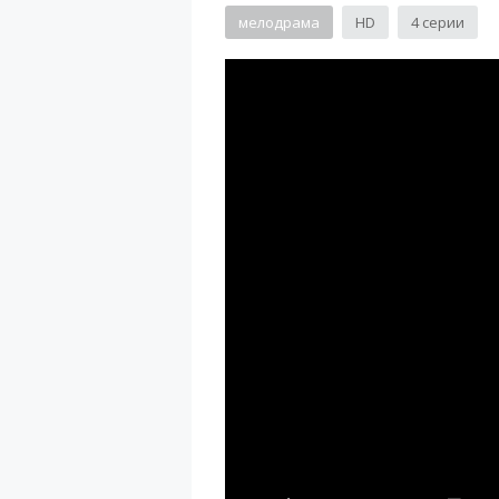
мелодрама
HD
4 серии