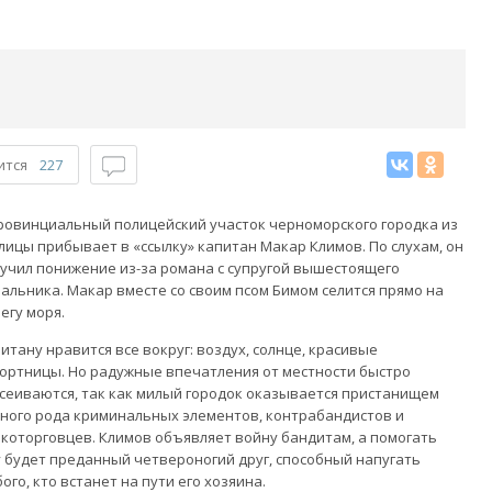
ится
227
ровинциальный полицейский участок черноморского городка из
лицы прибывает в «ссылку» капитан Макар Климов. По слухам, он
учил понижение из-за романа с супругой вышестоящего
альника. Макар вместе со своим псом Бимом селится прямо на
егу моря.
итану нравится все вокруг: воздух, солнце, красивые
ортницы. Но радужные впечатления от местности быстро
сеиваются, так как милый городок оказывается пристанищем
ного рода криминальных элементов, контрабандистов и
которговцев. Климов объявляет войну бандитам, а помогать
 будет преданный четвероногий друг, способный напугать
ого, кто встанет на пути его хозяина.