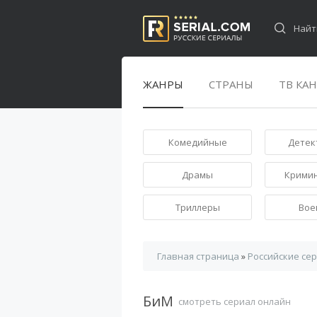
ЖАНРЫ
СТРАНЫ
ТВ КА
Комедийные
Детек
Драмы
Крими
Триллеры
Вое
Главная страница
»
Российские се
БиМ
смотреть сериал онлайн