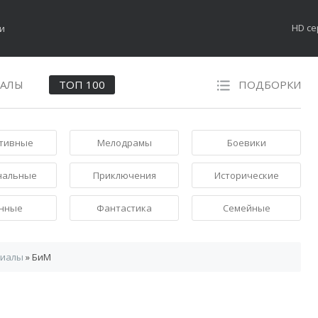
HD с
НАЛЫ
ТОП 100
ПОДБОРКИ
тивные
Мелодрамы
Боевики
нальные
Приключения
Исторические
нные
Фантастика
Семейные
риалы
» БиМ