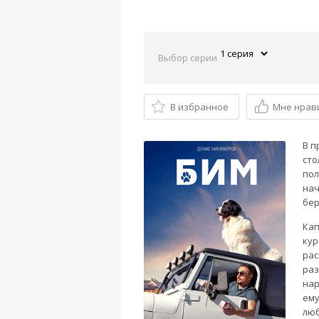
Выбор серии
В избранное
Мне нрав
В п
сто
пол
нач
бер
Кап
кур
рас
раз
нар
ему
люб