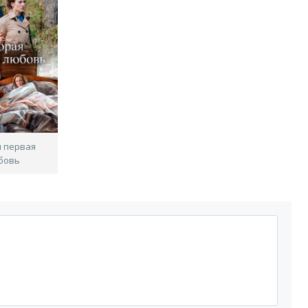
я первая
бовь