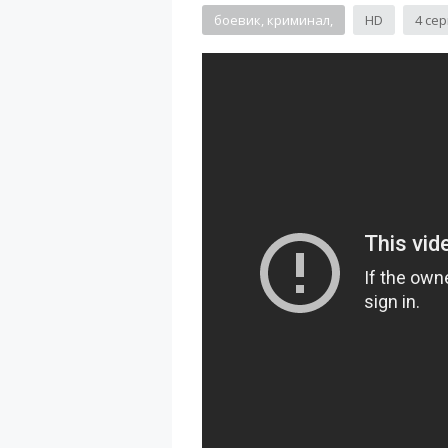
боевик, криминал,
HD
4 се