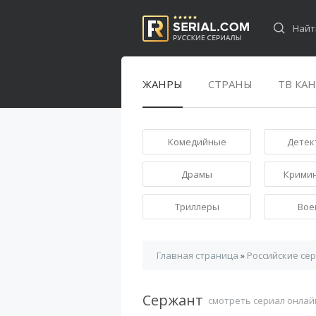
ЖАНРЫ
СТРАНЫ
ТВ КА
Комедийные
Детек
Драмы
Крими
Триллеры
Вое
Главная страница
»
Российские се
Сержант
смотреть сериал онлай