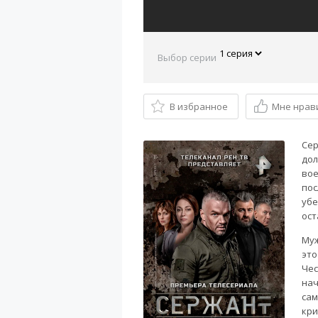
Выбор серии
В избранное
Мне нрав
Сер
дол
вое
пос
убе
ост
Муж
это
Чес
нач
сам
кри