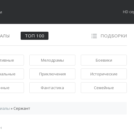
HD с
НАЛЫ
ТОП 100
ПОДБОРКИ
тивные
Мелодрамы
Боевики
нальные
Приключения
Исторические
нные
Фантастика
Семейные
риалы
» Сержант
н