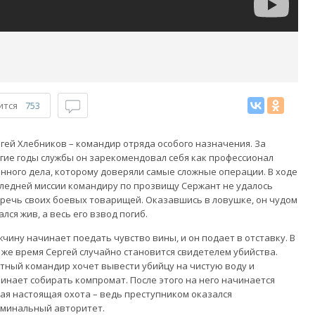
ится
753
гей Хлебников – командир отряда особого назначения. За
гие годы службы он зарекомендовал себя как профессионал
нного дела, которому доверяли самые сложные операции. В ходе
ледней миссии командиру по прозвищу Сержант не удалось
речь своих боевых товарищей. Оказавшись в ловушке, он чудом
ался жив, а весь его взвод погиб.
чину начинает поедать чувство вины, и он подает в отставку. В
 же время Сергей случайно становится свидетелем убийства.
тный командир хочет вывести убийцу на чистую воду и
инает собирать компромат. После этого на него начинается
ая настоящая охота – ведь преступником оказался
минальный авторитет.