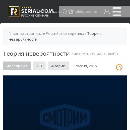
HD сериалы
Избранное
Вход
Главная страница
»
Российские сериалы
» Теория
невероятности
Теория невероятности
смотреть сериал онлайн
мелодрама
HD
4 серии
Россия, 2015