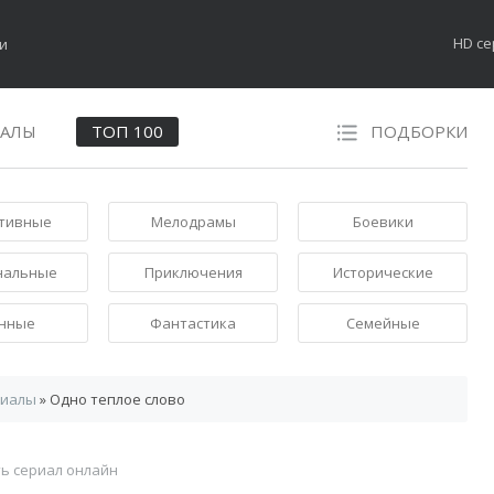
HD с
НАЛЫ
ТОП 100
ПОДБОРКИ
тивные
Мелодрамы
Боевики
нальные
Приключения
Исторические
нные
Фантастика
Семейные
риалы
» Одно теплое слово
ь сериал онлайн