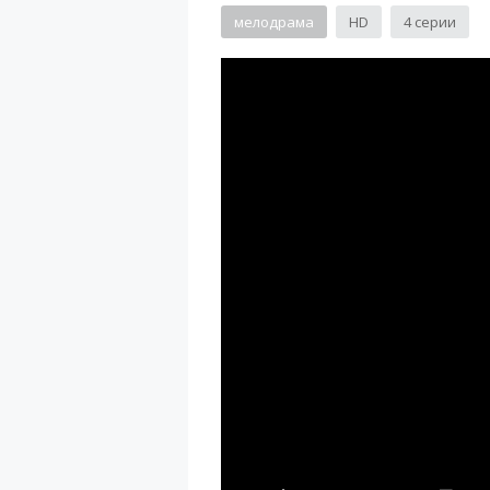
мелодрама
HD
4 серии