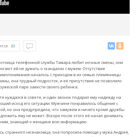
ится
83
отница телефонной службы Тамара любит ночные смены, они
огают ей не думать о скандалах с мужем. Отсутствие
имопонимания началось с приходом в их семью племянницы
ины, она трудный подросток, и её присутствие не позволило
ружеской паре завести своего ребенка.
тя нуждался в совете, и один звонок подарил ему надежду на
оший исход его ситуации. Мужчине понравилось общение с
ой, но она предупредила, что замужем и ничего кроме дружбы
дложить ему не может. Вскоре после этого её начал донимать
ним, знающий о женщине всю информацию.
сь странного незнакомца, она попросила помощи у мужа Андрея,