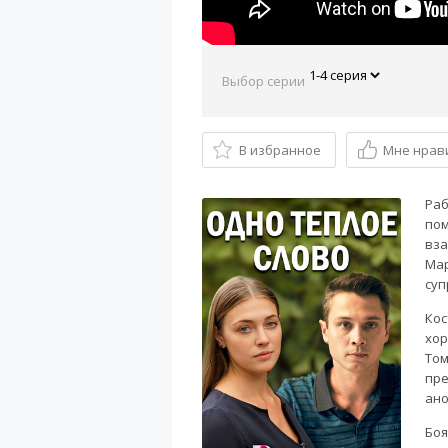
Выбор серии
В избранное
Мне нрав
Раб
пом
вза
Мар
суп
Кос
хор
Том
пре
ано
Боя