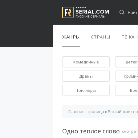
ЖАНРЫ
СТРАНЫ
ТВ КА
Комедийные
Детек
Драмы
Крими
Триллеры
Вое
Главная страница
»
Российские се
Одно теплое слово
смотрет