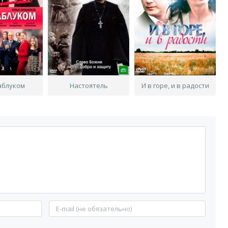
аблуком
Настоятель
И в горе, и в радости