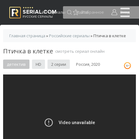
HD сериалы
Избранное
Вход
Главная страница
»
Российские сериалы
» Птичка в клетке
Птичка в клетке
смотреть сериал онлайн
детектив
HD
2 серии
Россия, 2020