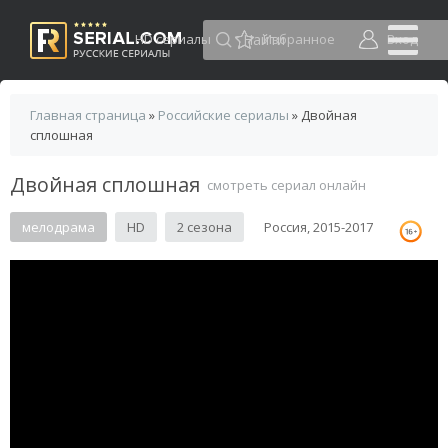
HD сериалы
Избранное
Вход
Главная страница
»
Российские сериалы
» Двойная
сплошная
Двойная сплошная
смотреть сериал онлайн
мелодрама
HD
2 сезона
Россия, 2015-2017