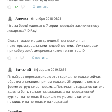
Ответить
+2
Анечка
6 ноября 2018 06:21
Что за бред? Адвокат в 7 серии передаёт заключенному
лекарства?:-D Ржу!
Сюжет - сказочка для детишек))) приправленная
некоторыми реальными подробностями... Личные вещи
при себе у зекА, америкосы какие то, ню ню...:-D
Ответить
-2
Виталий
6 февраля 2019 22:36
Пятый раз пересматриваю этот сериал, но только сейчас
обратил внимание, причем только в 25 серии, на косяк в
форме сотрудников тюрьмы... Петлицы на парадном кителе
должны быть только на лацканах, а на повседневной
куртке - на погонах. В сериале же у всех на кителях
петлицы и на погонах, и на лацканах!
Серебан,