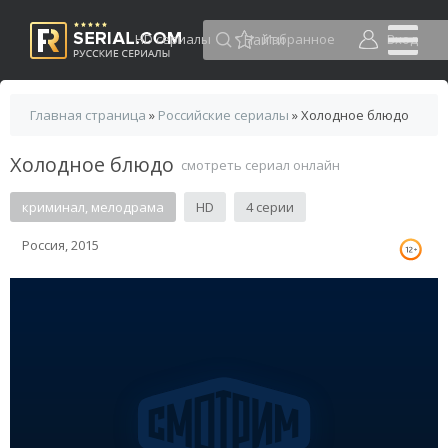
HD сериалы
Избранное
Вход
Главная страница
»
Российские сериалы
» Холодное блюдо
Холодное блюдо
смотреть сериал онлайн
криминал, мелодрама
HD
4 серии
Россия, 2015