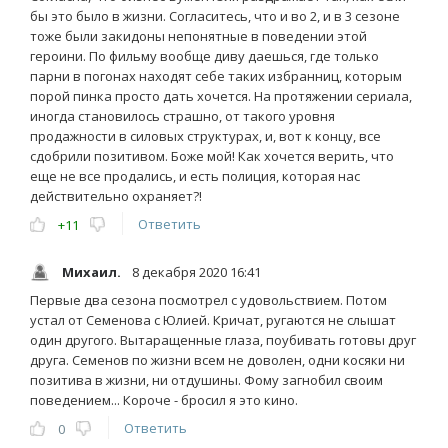
бы это было в жизни. Согласитесь, что и во 2, и в 3 сезоне
тоже были закидоны непонятные в поведении этой
героини. По фильму вообще диву даешься, где только
парни в погонах находят себе таких избранниц, которым
порой пинка просто дать хочется. На протяжении сериала,
иногда становилось страшно, от такого уровня
продажности в силовых структурах, и, вот к концу, все
сдобрили позитивом. Боже мой! Как хочется верить, что
еще не все продались, и есть полиция, которая нас
действительно охраняет?!
Ответить
+11
Михаил.
8 декабря 2020 16:41
Первые два сезона посмотрел с удовольствием. Потом
устал от Семенова с Юлией. Кричат, ругаются не слышат
один другого. Вытаращенные глаза, поубивать готовы друг
друга. Семенов по жизни всем не доволен, одни косяки ни
позитива в жизни, ни отдушины. Фому загнобил своим
поведением... Короче - бросил я это кино.
Ответить
0