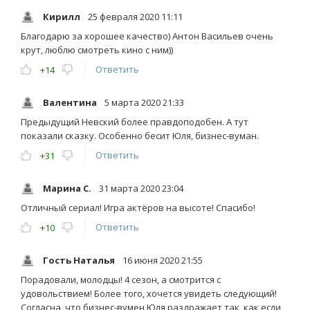
Кирилл
25 февраля 2020 11:11
Благодарю за хорошее качество) Антон Васильев очень
крут, люблю смотреть кино с ним))
Ответить
+14
Валентина
5 марта 2020 21:33
Предыдущий Невский более правдоподобен. А тут
показали сказку. Особенно бесит Юля, бизнес-вуман.
Ответить
+31
Марина С.
31 марта 2020 23:04
Отличный сериал! Игра актёров на высоте! Спасибо!
Ответить
+10
Гость Наталья
16 июня 2020 21:55
Порадовали, молодцы! 4 сезон, а смотрится с
удовольствием! Более того, хочется увидеть следующий!
Согласна, что бизнес-вумен Юля раздражает так, как если