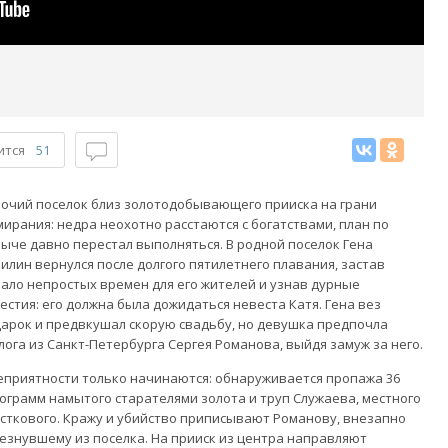
ится
51
очий поселок близ золотодобывающего прииска на грани
ирания: недра неохотно расстаются с богатствами, план по
ыче давно перестал выполняться. В родной поселок Гена
илин вернулся после долгого пятилетнего плавания, застав
ало непростых времен для его жителей и узнав дурные
естия: его должна была дожидаться невеста Катя. Гена вез
арок и предвкушал скорую свадьбу, но девушка предпочла
лога из Санкт-Петербурга Сергея Романова, выйдя замуж за него.
еприятности только начинаются: обнаруживается пропажа 36
ограмм намытого старателями золота и труп Служаева, местного
сткового. Кражу и убийство приписывают Романову, внезапно
езнувшему из поселка. На прииск из центра направляют