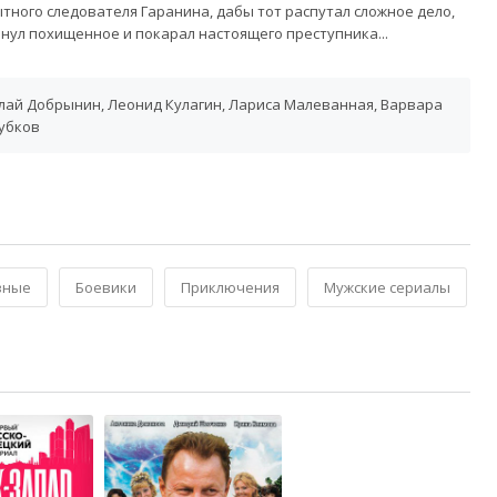
тного следователя Гаранина, дабы тот распутал сложное дело,
нул похищенное и покарал настоящего преступника...
олай Добрынин, Леонид Кулагин, Лариса Малеванная, Варвара
Зубков
вные
Боевики
Приключения
Мужские сериалы