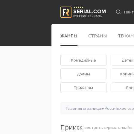
ЖАНРЫ
СТРАНЫ
ТВ КА
Комедийные
Детек
Драмы
Крими
Триллеры
Вое
Главная страница
»
Российские се
Прииск
смотреть сериал онлайн