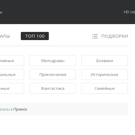
HD с
НАЛЫ
ТОП 100
ПОДБОРКИ
тивные
Мелодрамы
Боевики
нальные
Приключения
Исторические
нные
Фантастика
Семейные
риалы
» Прииск