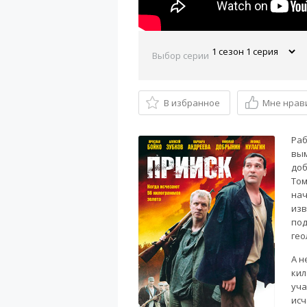
Выбор серии
В избранное
Мне нрав
Раб
вым
доб
Том
нач
изв
под
гео
А н
кил
уча
исч