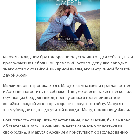
Маруся с младшим братом Арсением устраивают для себя отдых и
приезжают на небольшой греческий остров. Девушка заводит
знакомство с хозяйкой шикарной виллы, эксцентричной богатой
дамой Жюли.
Миллионерша проникается к Марусе симпатией и приглашает ее
и Арсения погостить в особняке. Там уже обосновались несколько
скучающих бездельников, пользующихся гостеприимством
хозяйки, каждый из которых хранит какую-то тайну. Маруся в
этом убеждается, когда убитой находят Мину, помощницу Жюли.
Возможность совершить преступление, как и мотив, были у всех
обитателей виллы. Жюли начинается серьёзно опасаться за
свою жизнь, а Маруся с Арсением приступают к расследованию.