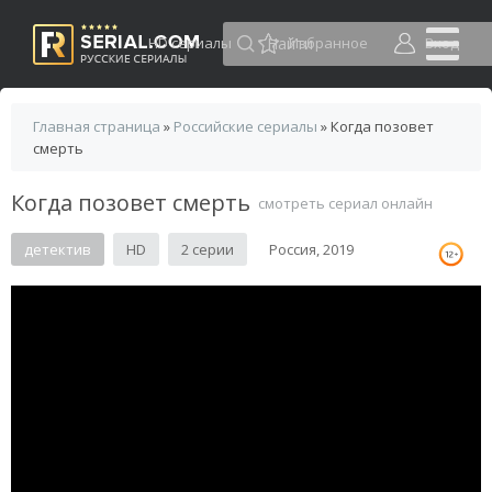
HD сериалы
Избранное
Вход
Главная страница
»
Российские сериалы
» Когда позовет
смерть
Когда позовет смерть
смотреть сериал онлайн
детектив
HD
2 серии
Россия, 2019