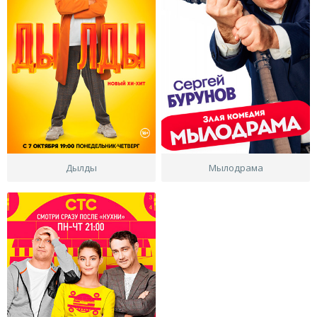
Дылды
Мылодрама