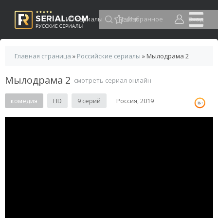
HD сериалы
Избранное
Вход
Главная страница
»
Российские сериалы
» Мылодрама 2
Мылодрама 2
смотреть сериал онлайн
комедия
HD
9 серий
Россия, 2019