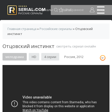
HD сериалы
Избранное
Вход
Главная страница
»
Российские сериалы
» Отцовский
инстинкт
Отцовский инстинкт
смотреть сериал онлайн
мелодрама
HD
4 серии
Россия, 2012