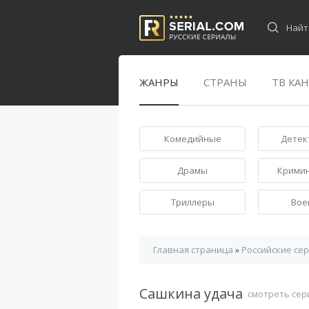
ЖАНРЫ
СТРАНЫ
ТВ КА
Комедийные
Детек
Драмы
Крими
Триллеры
Вое
Главная страница
»
Российские се
Сашкина удача
смотреть сер