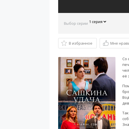
Выбор серии
В избранное
Мне нрав
Со 
печ
чел
её 
Пом
бро
Вод
дев
Так
соб
Зна