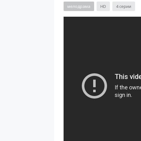
мелодрама
HD
4 серии