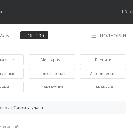
HD с
НАЛЫ
ТОП 100
ПОДБОРКИ
тивные
Мелодрамы
Боевики
нальные
Приключения
Исторические
нные
Фантастика
Семейные
риалы
» Сашкина удача
иал онлайн