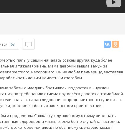
ится
63
смертью папы у Сашки началась совсем другая, куда более
альная и тяжёлая жизнь. Мама девочки вышла замуж за
овека жёсткого, нехорошего. Он не любил падчерицу, заставляя
зарабатывать деньги нечестным способом.
имо заботы о младших братишках, подросток вынужден
саться по требованию отчима под колёса дорогих автомобилей.
ители опасаются расследования и предпочитают откупиться от
ушки, поскорее забыть о злосчастном происшествии.
 бы и продолжала Сашка в угоду злобному отчиму рисковать
ственным здоровьем и жизнью, если бы не случайная встреча.
комство, которое началось по обычному сценарию, может