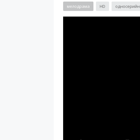
мелодрама
HD
односерий