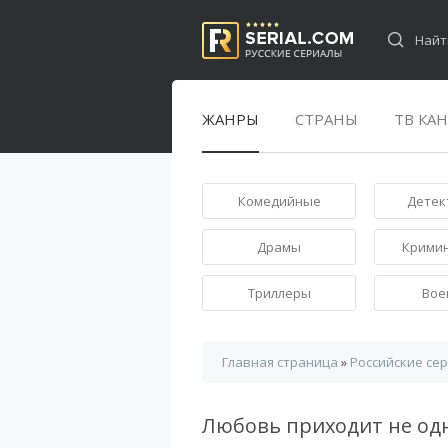
ЖАНРЫ
СТРАНЫ
ТВ КА
Комедийные
Детек
Драмы
Крими
Триллеры
Вое
Главная страница
»
Российские се
Любовь приходит не од