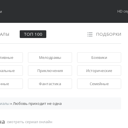
HD с
НАЛЫ
ТОП 100
ПОДБОРКИ
тивные
Мелодрамы
Боевики
нальные
Приключения
Исторические
нные
Фантастика
Семейные
риалы
» Любовь приходит не одна
на
смотреть сериал онлайн