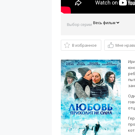
Выбор серии
В избранное
Мне нрав
Ири
юно
реб
пыт
зан
Одн
гов
отц
Гер
про
кот