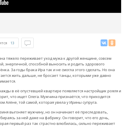
ится
13
на тяжело переживает уход мужа к другой женщине, совсем
й, энергичной, способной выносить и родить здорового
ёнка. За годы брака Ира так и не смогла этого сделать. Но она
ается жить дальше, не бросает танцы, которыми уже давно
имается.
ажды в её опустевшей квартире появляется настройщик рояля и
орит, что ищет Олега. Мужчина признаётся, что приходится
ом Алёне, той самой, которая увела у Ирины супруга.
оиня выгоняет мужчину, но он начинает её преследовать,
бираясь за ней даже на фабрику. Он говорит, что его дочь,
орая первый раз так страстно влюбилась, сильно переживает