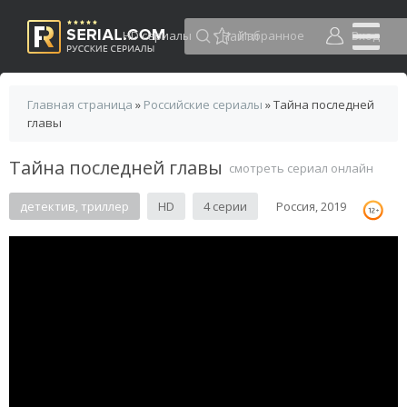
HD сериалы
Избранное
Вход
Главная страница
»
Российские сериалы
» Тайна последней
главы
Тайна последней главы
смотреть сериал онлайн
детектив, триллер
HD
4 серии
Россия, 2019