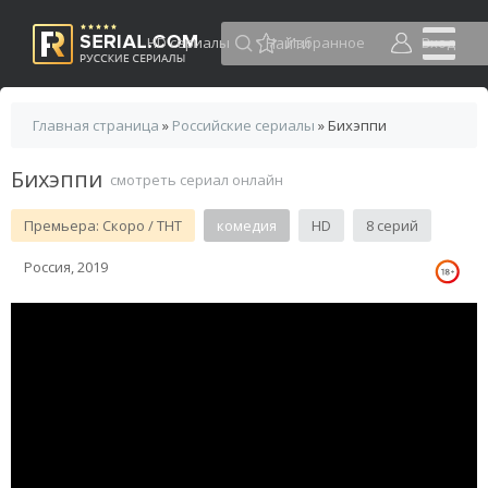
HD сериалы
Избранное
Вход
Главная страница
»
Российские сериалы
» Бихэппи
Бихэппи
смотреть сериал онлайн
Премьера: Скоро / ТНТ
комедия
HD
8 серий
Россия, 2019