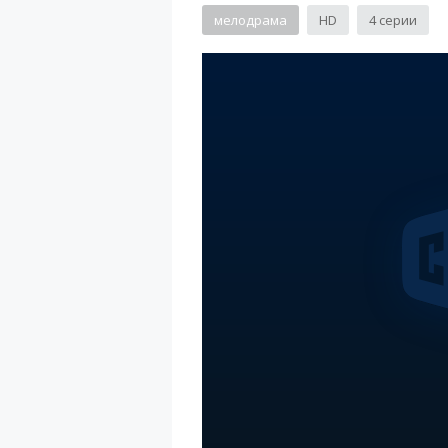
мелодрама
HD
4 серии