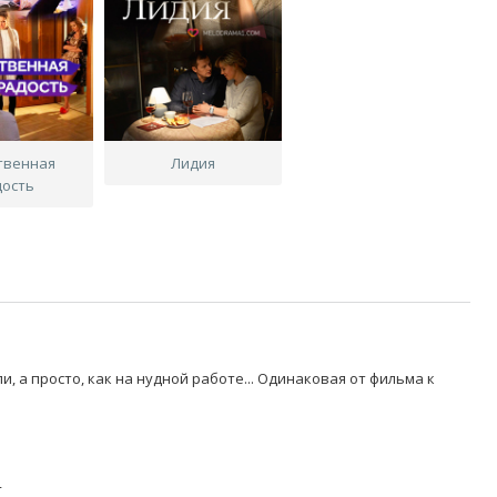
твенная
Лидия
дость
и, а просто, как на нудной работе... Одинаковая от фильма к
4