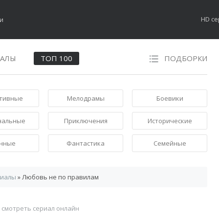
HD с
НАЛЫ
ТОП 100
ПОДБОРКИ
тивные
Мелодрамы
Боевики
нальные
Приключения
Исторические
нные
Фантастика
Семейные
риалы
» Любовь не по правилам
м
смотреть сериал онлайн