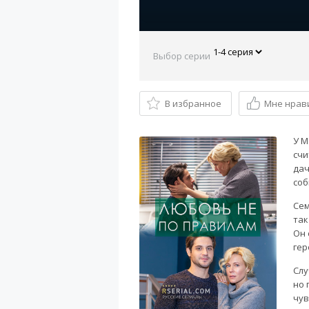
Выбор серии
В избранное
Мне нрав
У М
счи
дач
соб
Сем
так
Он 
гер
Слу
но 
чув