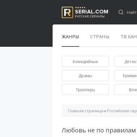
ЖАНРЫ
СТРАНЫ
ТВ КА
Комедийные
Детек
Драмы
Крими
Триллеры
Вое
Главная страница
»
Российские се
Любовь не по правила