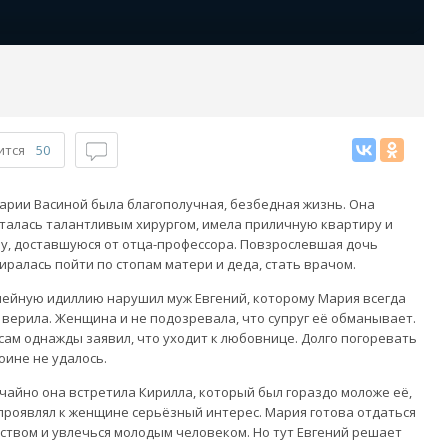
ится
50
арии Васиной была благополучная, безбедная жизнь. Она
талась талантливым хирургом, имела приличную квартиру и
у, доставшуюся от отца-профессора. Повзрослевшая дочь
иралась пойти по стопам матери и деда, стать врачом.
ейную идиллию нарушил муж Евгений, которому Мария всегда
 верила. Женщина и не подозревала, что супруг её обманывает.
сам однажды заявил, что уходит к любовнице. Долго погоревать
оине не удалось.
чайно она встретила Кирилла, который был гораздо моложе её,
проявлял к женщине серьёзный интерес. Мария готова отдаться
ством и увлечься молодым человеком. Но тут Евгений решает